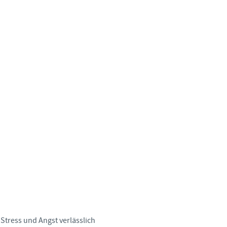
Sweden
Thailand
Tunisia
Turkey
Ukraine
United Kingdom
USA
Vietnam
tress und Angst verlässlich
angen.