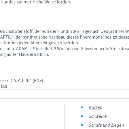
Hundes auf natürliche Weise fördert.
Bitte beachten Sie, dass sich die Rechtsvorschriften und medizi
Land unterscheiden. Aus diesem Grund sind die auf der Zielsei
unter Umständen nicht für den Einsatz in Ihrem Land geeignet.
ruchsbotenstoff, der von der Hündin 3-5 Tage nach Geburt ihrer 
ADAPTIL®, der synthetische Nachbau dieses Pheromons, besitzt dess
i Hunden jeden Alters eingesetzt werden.
n, sollte ADAPTIL® bereits 1-2 Wochen vor Silvester in die Steckdos
ng außer Haus erhältlich.
k? D.A.P. hilft" (PDF)
 kB)
Katzen
Schweine
Schafe und Ziegen