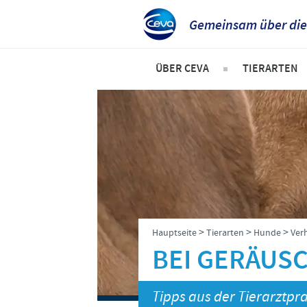
Gemeinsam über die
ÜBER CEVA
TIERARTEN
Das sind wir
Hunde
Unsere Werte
Katzen
Standort Düsseldorf
Rinder
Standort Greifswald-Riems
Schweine
Dr. Felgenträger
Geflügel
>
>
>
Hauptseite
Tierarten
Hunde
Ver
News
Schafe und
BEI GERÄUS
Tipps aus der Tierarztprax