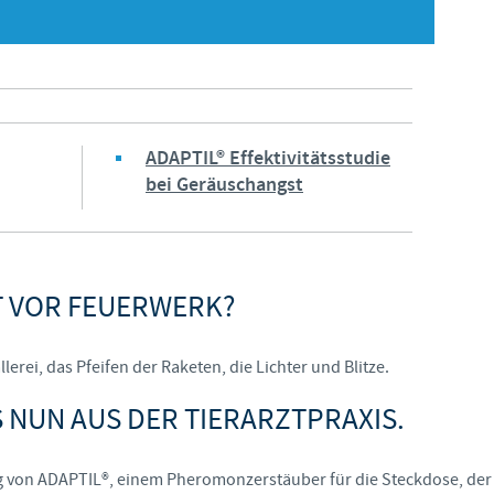
Japan
Bulgaria
Korea
Canada (EN)
Malaysia
ADAPTIL® Effektivitätsstudie
Chile
bei Geräuschangst
Mexico
China
Middle East
Colombia
T VOR FEUERWERK?
Netherlands
Denmark
llerei, das Pfeifen der Raketen, die Lichter und Blitze.
Peru
S NUN AUS DER TIERARZTPRAXIS.
Egypt
Philippines
 von ADAPTIL®, einem Pheromonzerstäuber für die Steckdose, der S
Sie verlassen diese Seite, um auf eine andere Ceva-Website zu gel