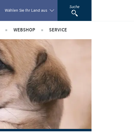
Suche
Wählen Sie Ihr Land aus
WEBSHOP
SERVICE
Poland
ionale Positionen
Wissen im Audioformat
Portugal
riere bei Ceva
Downloads
Romania
Videos
Diagnostik-Formulare
Russia
Produktkatalog
South Africa
Kontakt
Spain