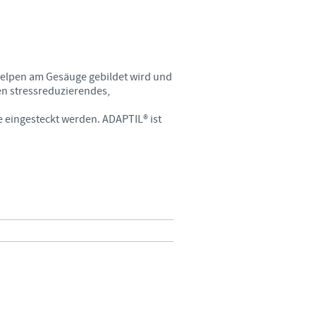
nischen Praktiken von Land zu
te verfügbaren Informationen
Welpen am Gesäuge gebildet wird und
en stressreduzierendes,
e eingesteckt werden. ADAPTIL® ist