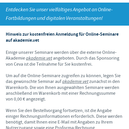
Dr. Felgenträger
Produkte für Heimtiere
Entdecken Sie unser vielfältiges Angebot an Online-
Schweine
Online-Seminare
KARRIERE
News
Fortbildungen und digitalen Veranstaltungen!
Geflügel
Präsenztermine
Internationale Positionen
WEBSHOP
Schafe und Ziegen
Vergangene Termine
Hinweis zur kostenfreien Anmeldung für Online-Seminare
Ihre Karriere bei Ceva
auf akademie.vet
SERVICE
Einige unserer Seminare werden über die externe Online-
Akademie
akademie.vet
angeboten. Durch das Sponsoring
Wissen im Audioformat
von Ceva ist die Teilnahme für Sie kostenfrei.
Downloads
Um auf die Online-Seminare zugreifen zu können, legen Sie
das gewünschte Seminar auf
akademie.vet
zunächst in den
Videos
Warenkorb. Die von Ihnen ausgewählten Seminare werden
anschließend im Warenkorb mit einer Rechnungssumme
Diagnostik-Formulare
von 0,00 € angezeigt.
Produktkatalog
Wenn Sie den Bestellvorgang fortsetzen, ist die Angabe
einiger Rechnungsinformationen erforderlich. Diese werden
Kontakt
benötigt, damit Ihnen eine E-Mail mit Angaben zu Ihrem
Nutzerzugang sowie eine Proforma-Rechnung