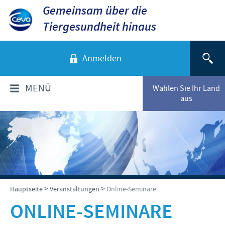
Gemeinsam über die
Tiergesundheit hinaus
Anmelden
MENÜ
Wählen Sie Ihr Land
aus
ÜBER CEVA
Das sind wir
TIERARTEN
Unsere Werte
Hunde
PRODUKTE
>
>
Hauptseite
Veranstaltungen
Online-Seminare
Standort Düsseldorf
Katzen
ONLINE-SEMINARE
Standort Greifswald-Riems
Produkte für Nutztiere
VERANSTALTUNGEN
Rinder