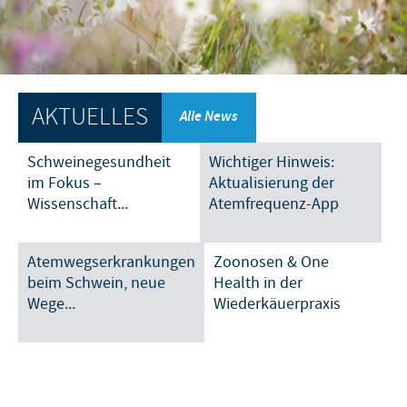
Dr. Felgenträger
Produkte für Heimtiere
Schweine
Online-Seminare
KARRIERE
News
Geflügel
Präsenztermine
Internationale Positionen
WEBSHOP
Schafe und Ziegen
Vergangene Termine
AKTUELLES
Alle News
Ihre Karriere bei Ceva
SERVICE
Schweinegesundheit
Wichtiger Hinweis:
im Fokus –
Aktualisierung der
Wissen im Audioformat
Wissenschaft...
Atemfrequenz-App
Downloads
Atemwegserkrankungen
Zoonosen & One
Videos
beim Schwein, neue
Health in der
Wege...
Wiederkäuerpraxis
Diagnostik-Formulare
Produktkatalog
Kontakt