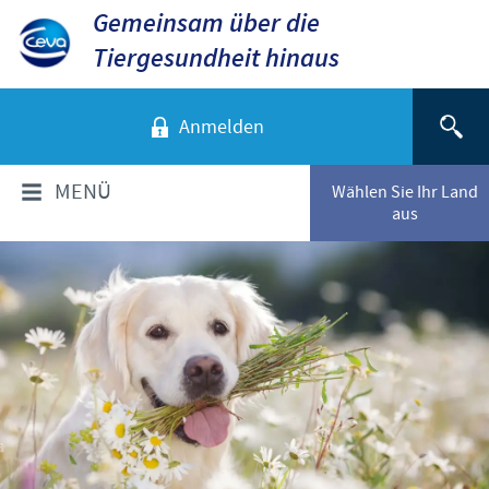
Gemeinsam über die
Tiergesundheit hinaus
Anmelden
MENÜ
Wählen Sie Ihr Land
aus
ÜBER CEVA
Das sind wir
TIERARTEN
Unsere Werte
Hunde
PRODUKTE
Standort Düsseldorf
Katzen
Standort Greifswald-Riems
Produkte für Nutztiere
VERANSTALTUNGEN
Rinder