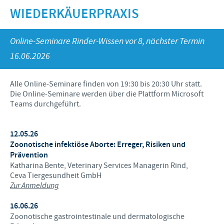
Dr. Felgenträger
Produkte für Heimtiere
WIEDERKÄUERPRAXIS
Schweine
Online-Seminare
KARRIERE
News
Geflügel
Präsenztermine
Online-Seminare Rinder-Wissen vor 8, nächster Termin
Internationale Positionen
WEBSHOP
16.06.2026
Schafe und Ziegen
Vergangene Termine
Ihre Karriere bei Ceva
SERVICE
Alle Online-Seminare finden von 19:30 bis 20:30 Uhr statt.
Die Online-Seminare werden über die Plattform Microsoft
Teams durchgeführt.
Wissen im Audioformat
Downloads
12.05.26
Zoonotische infektiöse Aborte: Erreger, Risiken und
Videos
Prävention
Katharina Bente, Veterinary Services Managerin Rind,
Diagnostik-Formulare
Ceva Tiergesundheit GmbH
Zur Anmeldung
Produktkatalog
16.06.26
Kontakt
Zoonotische gastrointestinale und dermatologische