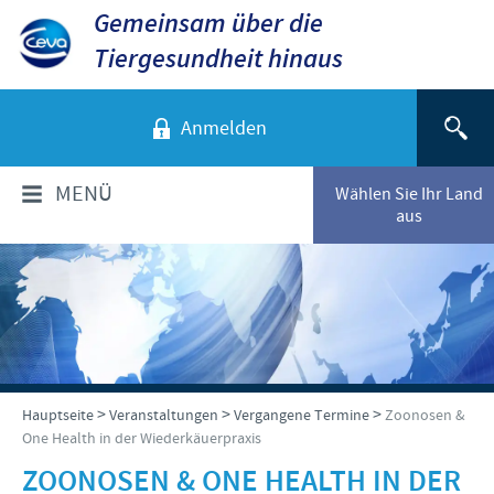
Gemeinsam über die
Tiergesundheit hinaus
Anmelden
MENÜ
Wählen Sie Ihr Land
aus
ÜBER CEVA
Das sind wir
TIERARTEN
Unsere Werte
Hunde
PRODUKTE
>
>
>
Hauptseite
Veranstaltungen
Vergangene Termine
Zoonosen &
Standort Düsseldorf
One Health in der Wiederkäuerpraxis
Katzen
Standort Greifswald-Riems
Produkte für Nutztiere
VERANSTALTUNGEN
ZOONOSEN & ONE HEALTH IN DER
Rinder