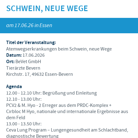
Dr. Felgenträger
Produkte für Heimtiere
SCHWEIN, NEUE WEGE
Schweine
Online-Seminare
KARRIERE
News
Geflügel
Präsenztermine
am 17.06.26 in Essen
Internationale Positionen
WEBSHOP
Schafe und Ziegen
Vergangene Termine
Ihre Karriere bei Ceva
Titel der Veranstaltung:
Atemwegserkrankungen beim Schwein, neue Wege
SERVICE
Datum:
17.06.2026
Ort:
BeVet GmbH
Wissen im Audioformat
Tierärzte Bevern
Kirchstr. 17, 49632 Essen-Bevern
Downloads
Agenda
Videos
12.00 - 12.10 Uhr: Begrüßung und Einleitung
12.10 - 13.00 Uhr:
Diagnostik-Formulare
PCV2 & M. Hyo - 2 Erreger aus dem PRDC-Komplex +
Cirbloc M Hyo, nationale und internationale Ergebnisse aus
Produktkatalog
dem Feld
13.00 - 13.50 Uhr:
Kontakt
Ceva Lung Program – Lungengesundheit am Schlachtband,
diagnostische Bewertung