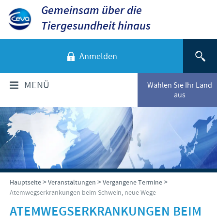
Gemeinsam über die
Tiergesundheit hinaus
Anmelden
MENÜ
Wählen Sie Ihr Land
aus
ÜBER CEVA
Das sind wir
TIERARTEN
Unsere Werte
Hunde
PRODUKTE
>
>
>
Hauptseite
Veranstaltungen
Vergangene Termine
Standort Düsseldorf
Atemwegserkrankungen beim Schwein, neue Wege
Katzen
Standort Greifswald-Riems
Produkte für Nutztiere
VERANSTALTUNGEN
ATEMWEGSERKRANKUNGEN BEIM
Rinder