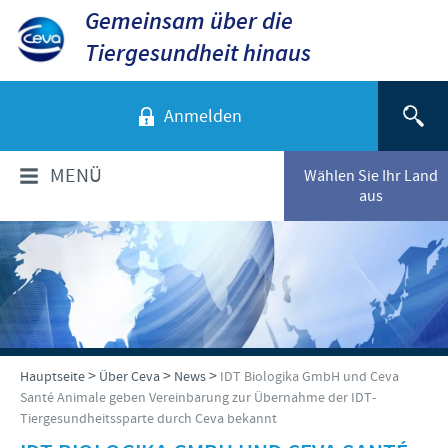
Gemeinsam über die
Tiergesundheit hinaus
Anmelden
MENÜ
Wählen Sie Ihr Land
aus
ÜBER CEVA
Das sind wir
TIERARTEN
Unsere Werte
Hunde
PRODUKTE
>
>
>
Hauptseite
Über Ceva
News
IDT Biologika GmbH und Ceva
Standort Düsseldorf
Santé Animale geben Vereinbarung zur Übernahme der IDT-
Katzen
Tiergesundheitssparte durch Ceva bekannt
Standort Greifswald-Riems
Produkte für Nutztiere
VERANSTALTUNGEN
Rinder