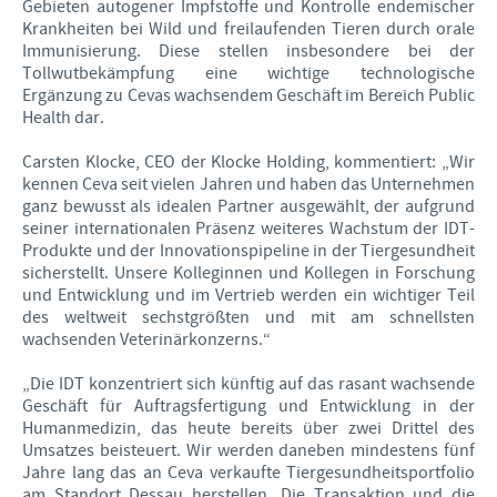
Gebieten autogener Impfstoffe und Kontrolle endemischer
Krankheiten bei Wild und freilaufenden Tieren durch orale
Immunisierung. Diese stellen insbesondere bei der
Tollwutbekämpfung eine wichtige technologische
Ergänzung zu Cevas wachsendem Geschäft im Bereich Public
Health dar.
Carsten Klocke, CEO der Klocke Holding, kommentiert: „Wir
kennen Ceva seit vielen Jahren und haben das Unternehmen
ganz bewusst als idealen Partner ausgewählt, der aufgrund
seiner internationalen Präsenz weiteres Wachstum der IDT-
Produkte und der Innovationspipeline in der Tiergesundheit
sicherstellt. Unsere Kolleginnen und Kollegen in Forschung
und Entwicklung und im Vertrieb werden ein wichtiger Teil
des weltweit sechstgrößten und mit am schnellsten
wachsenden Veterinärkonzerns.“
„Die IDT konzentriert sich künftig auf das rasant wachsende
Geschäft für Auftragsfertigung und Entwicklung in der
Humanmedizin, das heute bereits über zwei Drittel des
Umsatzes beisteuert. Wir werden daneben mindestens fünf
Jahre lang das an Ceva verkaufte Tiergesundheitsportfolio
am Standort Dessau herstellen. Die Transaktion und die