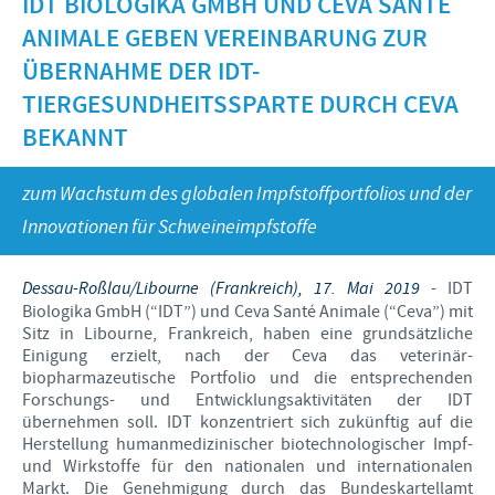
IDT BIOLOGIKA GMBH UND CEVA SANTÉ
Dr. Felgenträger
Produkte für Heimtiere
ANIMALE GEBEN VEREINBARUNG ZUR
Schweine
Online-Seminare
KARRIERE
News
ÜBERNAHME DER IDT-
Geflügel
Präsenztermine
TIERGESUNDHEITSSPARTE DURCH CEVA
Internationale Positionen
WEBSHOP
Schafe und Ziegen
Vergangene Termine
BEKANNT
Ihre Karriere bei Ceva
SERVICE
zum Wachstum des globalen Impfstoffportfolios und der
Innovationen für Schweineimpfstoffe
Wissen im Audioformat
Downloads
Dessau-Roßlau/Libourne (Frankreich), 17. Mai 2019
- IDT
Biologika GmbH (“IDT”) und Ceva Santé Animale (“Ceva”) mit
Videos
Sitz in Libourne, Frankreich, haben eine grundsätzliche
Einigung erzielt, nach der Ceva das veterinär-
Diagnostik-Formulare
biopharmazeutische Portfolio und die entsprechenden
Forschungs- und Entwicklungsaktivitäten der IDT
Produktkatalog
übernehmen soll. IDT konzentriert sich zukünftig auf die
Herstellung humanmedizinischer biotechnologischer Impf-
Kontakt
und Wirkstoffe für den nationalen und internationalen
Markt. Die Genehmigung durch das Bundeskartellamt