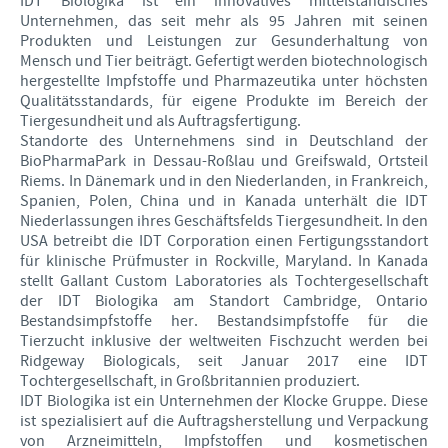
IDT Biologika ist ein innovatives mittelständisches
Unternehmen, das seit mehr als 95 Jahren mit seinen
Produkten und Leistungen zur Gesunderhaltung von
Mensch und Tier beiträgt. Gefertigt werden biotechnologisch
hergestellte Impfstoffe und Pharmazeutika unter höchsten
Qualitätsstandards, für eigene Produkte im Bereich der
Tiergesundheit und als Auftragsfertigung.
Standorte des Unternehmens sind in Deutschland der
BioPharmaPark in Dessau-Roßlau und Greifswald, Ortsteil
Riems. In Dänemark und in den Niederlanden, in Frankreich,
Spanien, Polen, China und in Kanada unterhält die IDT
Niederlassungen ihres Geschäftsfelds Tiergesundheit. In den
USA betreibt die IDT Corporation einen Fertigungsstandort
für klinische Prüfmuster in Rockville, Maryland. In Kanada
stellt Gallant Custom Laboratories als Tochtergesellschaft
der IDT Biologika am Standort Cambridge, Ontario
Bestandsimpfstoffe her. Bestandsimpfstoffe für die
Tierzucht inklusive der weltweiten Fischzucht werden bei
Ridgeway Biologicals, seit Januar 2017 eine IDT
Tochtergesellschaft, in Großbritannien produziert.
IDT Biologika ist ein Unternehmen der Klocke Gruppe. Diese
ist spezialisiert auf die Auftragsherstellung und Verpackung
von Arzneimitteln, Impfstoffen und kosmetischen