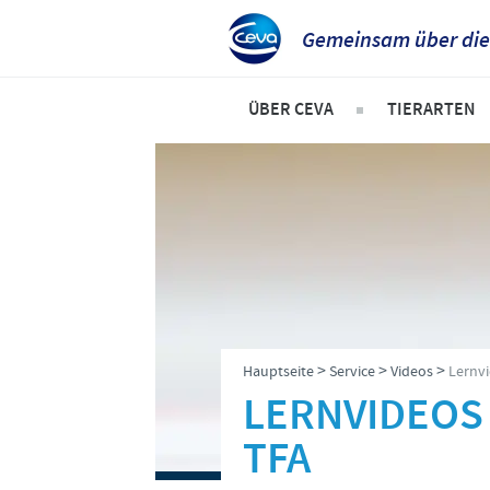
Gemeinsam über die
ÜBER CEVA
TIERARTEN
Das sind wir
Hunde
Unsere Werte
Katzen
Standort Düsseldorf
Rinder
Standort Greifswald-Riems
Schweine
Dr. Felgenträger
Geflügel
>
>
>
Hauptseite
Service
Videos
Lernvi
News
Schafe und
LERNVIDEOS 
TFA