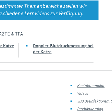
estimmter Themenbereiche stellen wir
Japan
Bulgaria
erschiedene Lernvideos zur Verfügung.
Korea
Canada (EN)
RZTE & TFA
Malaysia
Chile
r Katze
Doppler-Blutdruckmessung bei
Mexico
der Katze
China
Middle East
Colombia
Netherlands
Denmark
Kontaktformular
Peru
Videos
Egypt
SDB Desinfektionsmit
Philippines
Produktkatalog
Sie verlassen diese Seite, um auf eine andere Ceva-Website zu gel