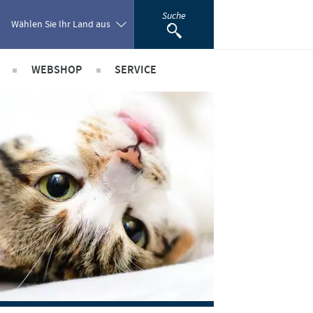
Suche
Wählen Sie Ihr Land aus
WEBSHOP
SERVICE
Poland
ionale Positionen
Wissen im Audioformat
Portugal
riere bei Ceva
Downloads
Romania
Videos
Diagnostik-Formulare
Russia
Produktkatalog
South Africa
Kontakt
Spain