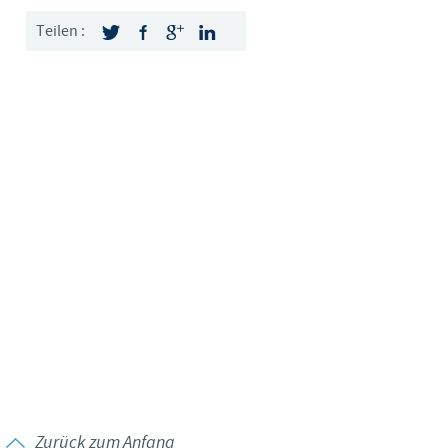
Sweden
Teilen :
Thailand
Tunisia
Turkey
Ukraine
United Kingdom
USA
Vietnam
Zurück zum Anfang
angen.