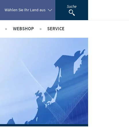
Suche
Wählen Sie Ihr Land aus
WEBSHOP
SERVICE
Poland
ionale Positionen
Wissen im Audioformat
Portugal
riere bei Ceva
Downloads
Romania
Videos
Diagnostik-Formulare
Russia
Produktkatalog
South Africa
Kontakt
Spain