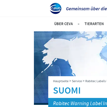
Gemeinsam über die
ÜBER CEVA
TIERARTEN
Das sind wir
Hunde
Unsere Werte
Katzen
Standort Düsseldorf
Rinder
Standort Greifswald-Riems
Schweine
Dr. Felgenträger
Geflügel
>
>
Hauptseite
Service
Rabitec Labels
News
Schafe und
SUOMI
Rabitec Warning Label I