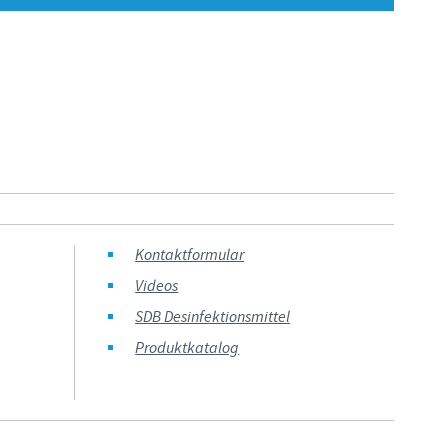
Japan
Bulgaria
Korea
Canada (EN)
Malaysia
Chile
Mexico
China
Middle East
Kontaktformular
Colombia
Videos
Netherlands
SDB Desinfektionsmittel
Denmark
Produktkatalog
Peru
Egypt
Philippines
Sie verlassen diese Seite, um auf eine andere Ceva-Website zu gel