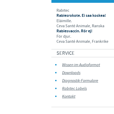
Rabitec
Rabiesrokote. Ei saa koskea!
Eläimille.
Ceva Santé Animale, Ranska
Rabiesvaccin. Rör ej!
För djur.
Ceva Santé Animale, Frankrike
SERVICE
Wissen im Audioformat
Downloads
Diagnostik-Formulare
Rabitec Labels
Kontakt