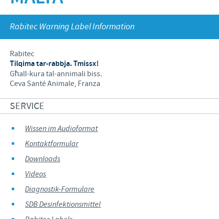
Dr. Felgenträger
Produkte für Heimtiere
Schweine
Online-Seminare
KARRIERE
Rabitec Warning Label Information
News
Geflügel
Präsenztermine
Internationale Positionen
WEBSHOP
Rabitec
Schafe und Ziegen
Vergangene Termine
Tilqima tar-rabbja. Tmissx!
Ihre Karriere bei Ceva
Għall-kura tal-annimali biss.
SERVICE
Ceva Santé Animale, Franza
SERVICE
Wissen im Audioformat
Downloads
Wissen im Audioformat
Kontaktformular
Videos
Downloads
Diagnostik-Formulare
Videos
Produktkatalog
Diagnostik-Formulare
SDB Desinfektionsmittel
Kontakt