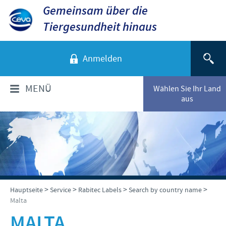
Gemeinsam über die
Tiergesundheit hinaus
Anmelden
MENÜ
Wählen Sie Ihr Land
aus
ÜBER CEVA
Das sind wir
TIERARTEN
Unsere Werte
Hunde
PRODUKTE
>
>
>
>
Hauptseite
Service
Rabitec Labels
Search by country name
Standort Düsseldorf
Malta
Katzen
Standort Greifswald-Riems
Produkte für Nutztiere
MALTA
VERANSTALTUNGEN
Rinder