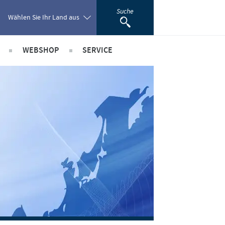
Suche
Wählen Sie Ihr Land aus
WEBSHOP
SERVICE
Poland
ionale Positionen
Wissen im Audioformat
Portugal
riere bei Ceva
Downloads
Romania
Videos
Diagnostik-Formulare
Russia
Produktkatalog
South Africa
Kontakt
Spain