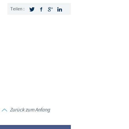
Sweden
Teilen :
Thailand
Tunisia
Turkey
Ukraine
United Kingdom
USA
Zurück zum Anfang
Vietnam
angen.