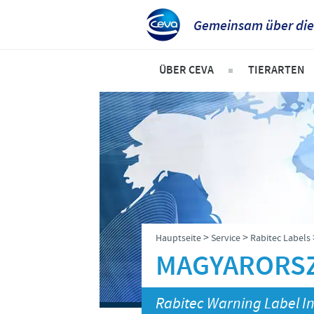
Gemeinsam über die
ÜBER CEVA
TIERARTEN
Das sind wir
Hunde
Unsere Werte
Katzen
Standort Düsseldorf
Rinder
Standort Greifswald-Riems
Schweine
Dr. Felgenträger
Geflügel
>
>
Hauptseite
Service
Rabitec Labels
News
Schafe und
MAGYARORS
Rabitec Warning Label I