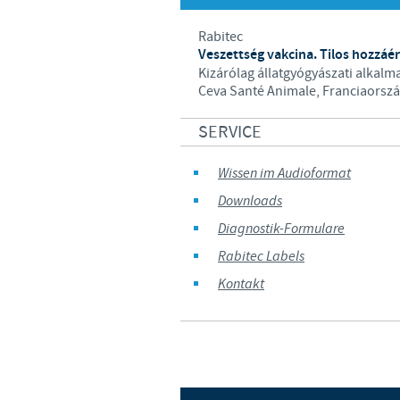
Rabitec
Veszettség vakcina. Tilos hozzáér
Kizárólag állatgyógyászati alkalm
Ceva Santé Animale, Franciaorsz
SERVICE
Wissen im Audioformat
Downloads
Diagnostik-Formulare
Rabitec Labels
Kontakt