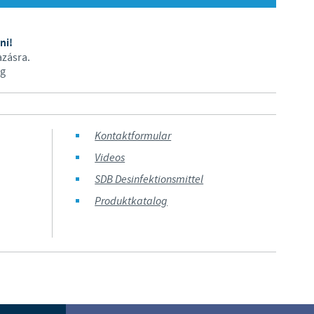
Japan
Bulgaria
ni!
azásra.
Korea
Canada (EN)
ág
Malaysia
Chile
Kontaktformular
Mexico
China
Videos
Middle East
SDB Desinfektionsmittel
Colombia
Produktkatalog
Netherlands
Denmark
Peru
Egypt
Philippines
Sie verlassen diese Seite, um auf eine andere Ceva-Website zu gel