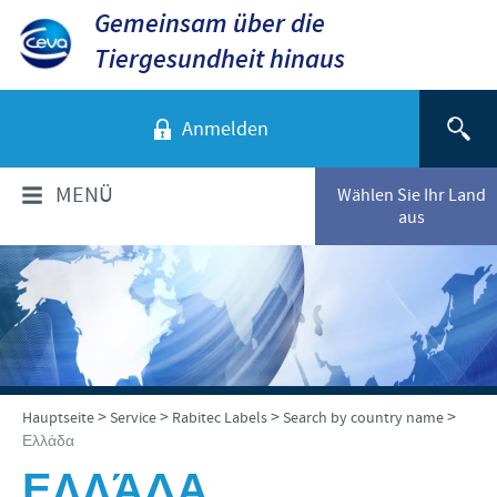
Gemeinsam über die
Tiergesundheit hinaus
Anmelden
MENÜ
Wählen Sie Ihr Land
aus
ÜBER CEVA
Das sind wir
TIERARTEN
Unsere Werte
Hunde
PRODUKTE
>
>
>
>
Hauptseite
Service
Rabitec Labels
Search by country name
Standort Düsseldorf
Ελλάδα
Katzen
Standort Greifswald-Riems
Produkte für Nutztiere
ΕΛΛΆΔΑ
VERANSTALTUNGEN
Rinder